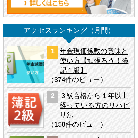
アクセスランキング（月間）
年金現価係数の意味と
使い方【頑張ろう！簿
記１級】
（
374件のビュー
）
３級合格から１年以上
経っている方のリハビ
リ法
（
158件のビュー
）