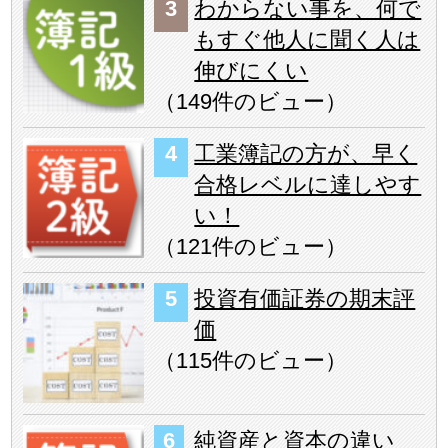
わからない事を、何で
もすぐ他人に聞く人は
伸びにくい
（
149件のビュー
）
工業簿記の方が、早く
合格レベルに達しやす
い！
（
121件のビュー
）
投資有価証券の期末評
価
（
115件のビュー
）
純資産と資本の違い