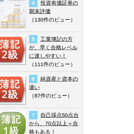
投資有価証券の
期末評価
（
130件のビュー
）
工業簿記の方
が、早く合格レベル
に達しやすい！
（
111件のビュー
）
純資産と資本の
違い
（
87件のビュー
）
自己採点50点台
から、70点以上＝合
格もある！