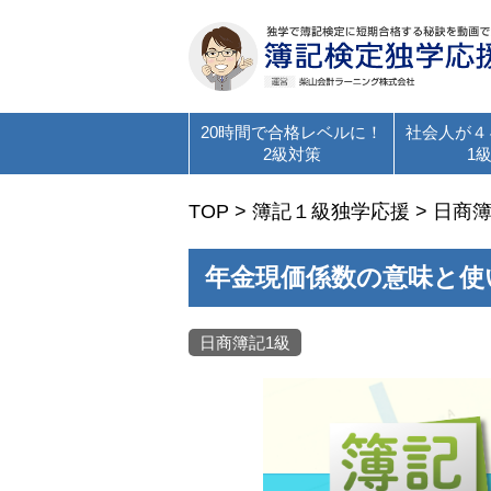
20時間で合格レベルに！
社会人が４
2級対策
1
TOP
>
簿記１級独学応援
>
日商簿
年金現価係数の意味と使
日商簿記1級