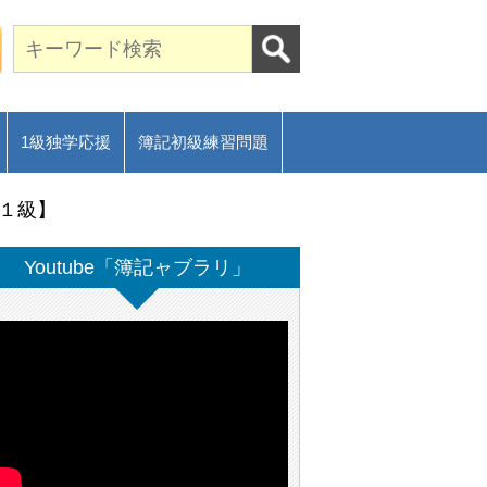
期合格に導く通信講座～
ご相談フォーム
1級独学応援
簿記初級練習問題
１級】
Youtube「簿記ャブラリ」