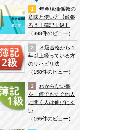
年金現価係数の
意味と使い方【頑張
ろう！簿記１級】
（
398件のビュー
）
３級合格から１
年以上経っている方
のリハビリ法
（
158件のビュー
）
わからない事
を、何でもすぐ他人
に聞く人は伸びにく
い
（
155件のビュー
）