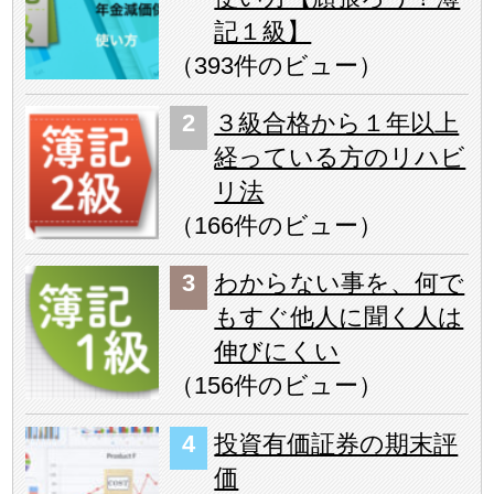
記１級】
（
393件のビュー
）
３級合格から１年以上
経っている方のリハビ
リ法
（
166件のビュー
）
わからない事を、何で
もすぐ他人に聞く人は
伸びにくい
（
156件のビュー
）
投資有価証券の期末評
価