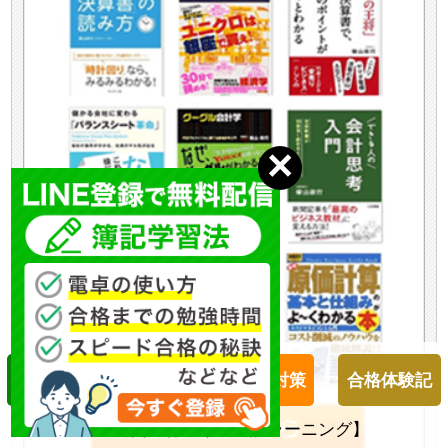
簿記１級対策
簿記２級対策
合格体験記
２４時間受付【柴山会計ラーニング】