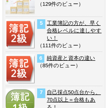
（
129件のビュー
）
工業簿記の方が、早く
合格レベルに達しやす
い！
（
111件のビュー
）
純資産と資本の違い
（
85件のビュー
）
自己採点50点台から、
70点以上＝合格もあ
る！