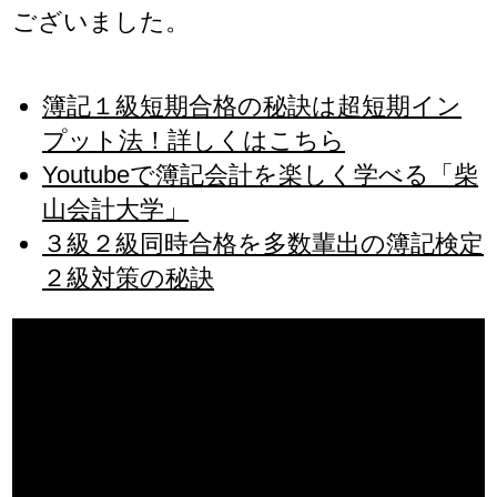
ございました。
簿記１級短期合格の秘訣は超短期イン
プット法！詳しくはこちら
Youtubeで簿記会計を楽しく学べる「柴
山会計大学」
３級２級同時合格を多数輩出の簿記検定
２級対策の秘訣