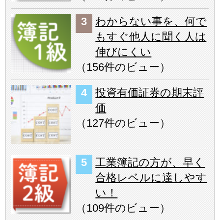
わからない事を、何で
もすぐ他人に聞く人は
伸びにくい
（
156件のビュー
）
投資有価証券の期末評
価
（
127件のビュー
）
工業簿記の方が、早く
合格レベルに達しやす
い！
（
109件のビュー
）