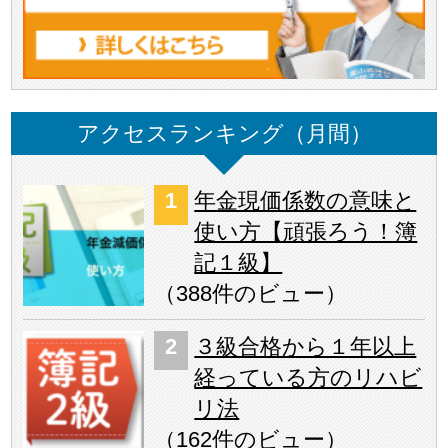
アクセスランキング（月間）
年金現価係数の意味と
使い方【頑張ろう！簿
記１級】
（
388件のビュー
）
３級合格から１年以上
経っている方のリハビ
リ法
（
162件のビュー
）