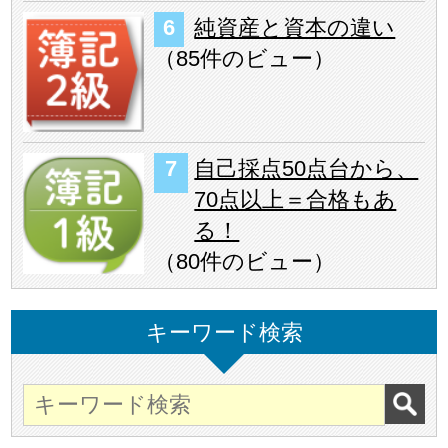
純資産と資本の違い
（
85件のビュー
）
自己採点50点台から、
70点以上＝合格もあ
る！
（
80件のビュー
）
キーワード検索