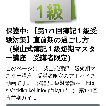
保護中: 【第171回簿記１級受
験対策】直前期の過ごし方
（柴山式簿記１級短期マスタ
ー講座 受講者限定）
このページは「柴山式簿記１級短期マ
スター講座」受講者限定のアドバイス
動画です。 （簿記１級対策講座 http
s://bokikaikei.info/lp/1kyuu/ ） 第171回
直前期ガイ...