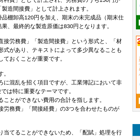
材料費」として計上され、労務費のうち150円が
が「製造間接費」として計上されます。
掛品棚卸高120円を加え、期末の未完成品（期末仕
結果、最終的な製造原価は830円となります。
直接労務費」「製造間接費」という形式と、「材
形式があり、テキストによって多少異なることも
しておくことが重要です。
す。
ろに混乱を招く項目ですが、工業簿記において非
験では特に重要なテーマです。
ることができない費用の合計を指します。
接労務費」「間接経費」の3つを合わせたものが
り当てることができないため、「配賦」処理を行