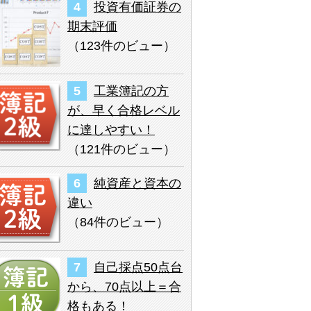
投資有価証券の
期末評価
（
123件のビュー
）
工業簿記の方
が、早く合格レベル
に達しやすい！
（
121件のビュー
）
純資産と資本の
違い
（
84件のビュー
）
自己採点50点台
から、70点以上＝合
格もある！