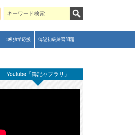
期合格に導く通信講座～
ご相談フォーム
1級独学応援
簿記初級練習問題
Youtube「簿記ャブラリ」