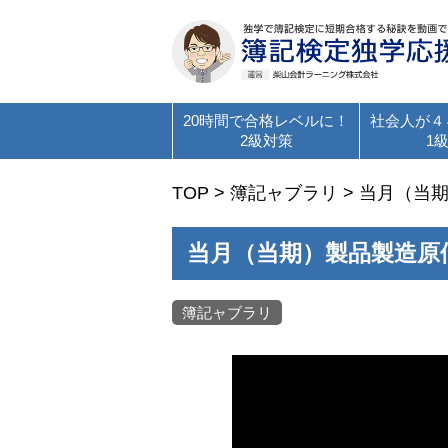
20時間で合格レベルに！
社会人が４
2級対策
1
TOP
>
簿記ャブラリ
>
当月（当
当月（当期）製品製造原
簿記ャブラリ