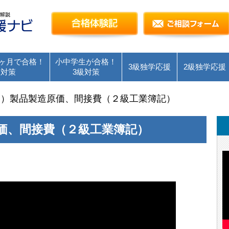
簿記検定独学応援～簿記１級・２級・３級を短
合格体験記
ヶ月で合格！
小中学生が合格！
3級独学応援
2級独学応援
級対策
3級対策
期）製品製造原価、間接費（２級工業簿記）
価、間接費（２級工業簿記）