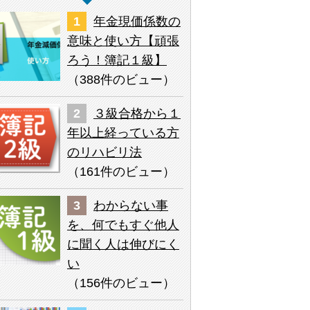
年金現価係数の
意味と使い方【頑張
ろう！簿記１級】
（
388件のビュー
）
３級合格から１
年以上経っている方
のリハビリ法
（
161件のビュー
）
わからない事
を、何でもすぐ他人
に聞く人は伸びにく
い
（
156件のビュー
）