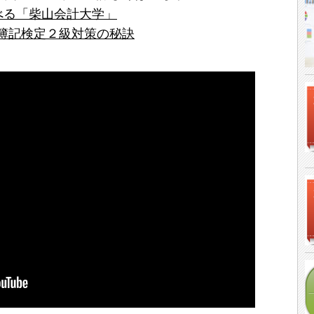
学べる「柴山会計大学」
簿記検定２級対策の秘訣