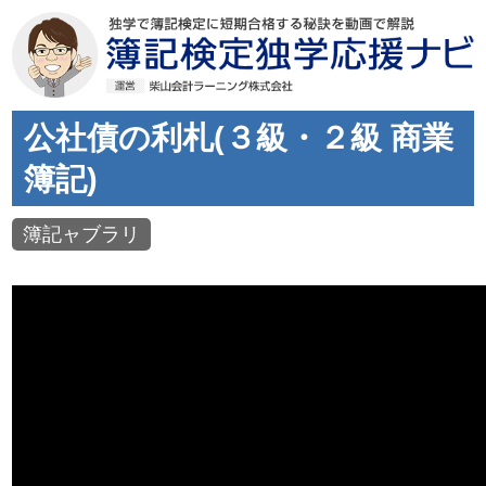
公社債の利札(３級・２級 商業
簿記)
簿記ャブラリ