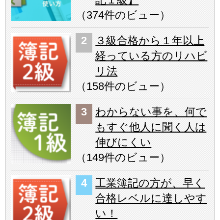
（
374件のビュー
）
３級合格から１年以上
経っている方のリハビ
リ法
（
158件のビュー
）
わからない事を、何で
もすぐ他人に聞く人は
伸びにくい
（
149件のビュー
）
工業簿記の方が、早く
合格レベルに達しやす
い！