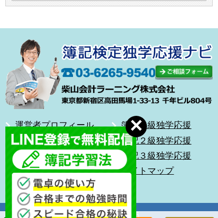
運営者プロフィール
簿記１級独学応援
合格体験記
簿記２級独学応援
無料メール講座
簿記３級独学応援
前を向いて歩こう
サイトマップ
キッズ簿記
Copyright (C) 2026