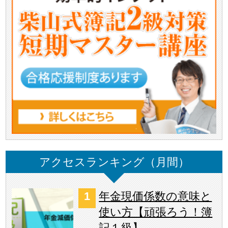
アクセスランキング（月間）
年金現価係数の意味と
使い方【頑張ろう！簿
記１級】