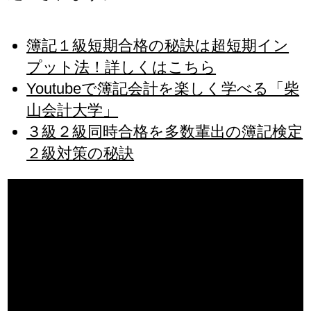
簿記１級短期合格の秘訣は超短期イン
プット法！詳しくはこちら
Youtubeで簿記会計を楽しく学べる「柴
山会計大学」
３級２級同時合格を多数輩出の簿記検定
２級対策の秘訣