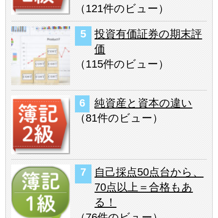
（
121件のビュー
）
投資有価証券の期末評
価
（
115件のビュー
）
純資産と資本の違い
（
81件のビュー
）
自己採点50点台から、
70点以上＝合格もあ
る！
（
76件のビュー
）