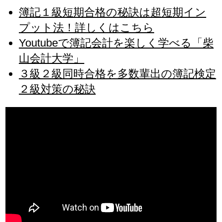
簿記１級短期合格の秘訣は超短期イン
プット法！詳しくはこちら
Youtubeで簿記会計を楽しく学べる「柴
山会計大学」
３級２級同時合格を多数輩出の簿記検定
２級対策の秘訣