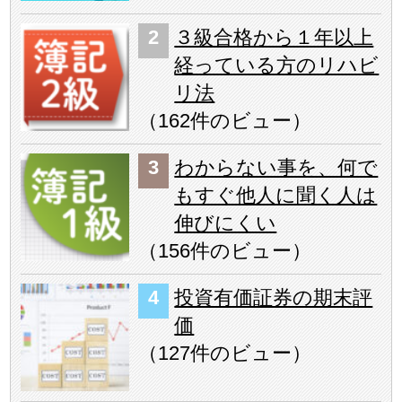
３級合格から１年以上
経っている方のリハビ
リ法
（
162件のビュー
）
わからない事を、何で
もすぐ他人に聞く人は
伸びにくい
（
156件のビュー
）
投資有価証券の期末評
価
（
127件のビュー
）