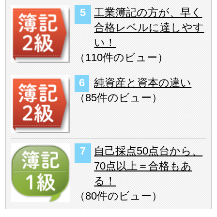
工業簿記の方が、早く
合格レベルに達しやす
い！
（
110件のビュー
）
純資産と資本の違い
（
85件のビュー
）
自己採点50点台から、
70点以上＝合格もあ
る！
（
80件のビュー
）