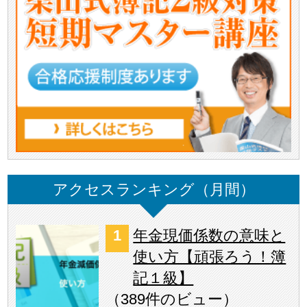
アクセスランキング（月間）
年金現価係数の意味と
使い方【頑張ろう！簿
記１級】
（
389件のビュー
）