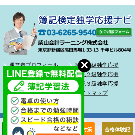
運営者プロフィール
簿記１級独学応援
合格体験記
簿記２級独学応援
無料メール講座
簿記３級独学応援
前を向いて歩こう
サイトマップ
キッズ簿記
Copyright (C) 2026
簿記検定独学応援～簿記１級・２級・３級を短期合格に導く通
簿記１級対策
簿記２級対策
合格体験記