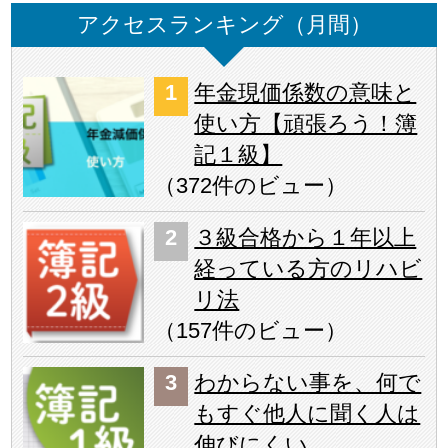
アクセスランキング（月間）
年金現価係数の意味と
使い方【頑張ろう！簿
記１級】
（
372件のビュー
）
３級合格から１年以上
経っている方のリハビ
リ法
（
157件のビュー
）
わからない事を、何で
もすぐ他人に聞く人は
伸びにくい