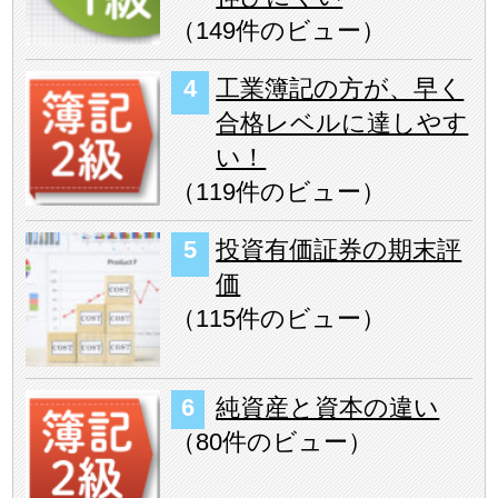
（
149件のビュー
）
工業簿記の方が、早く
合格レベルに達しやす
い！
（
119件のビュー
）
投資有価証券の期末評
価
（
115件のビュー
）
純資産と資本の違い
（
80件のビュー
）