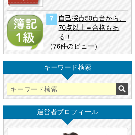
自己採点50点台から、
70点以上＝合格もあ
る！
（
76件のビュー
）
キーワード検索
運営者プロフィール