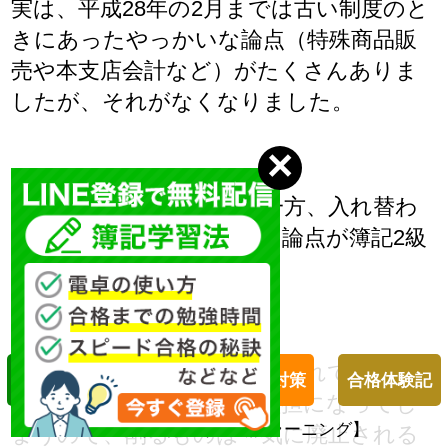
実は、平成28年の2月までは古い制度のと
きにあったやっかいな論点（特殊商品販
売や本支店会計など）がたくさんありま
したが、それがなくなりました。
それらの論点がなくなる一方、入れ替わ
りで簿記１級で扱っていた論点が簿記2級
に入ってきます。
しかし、その論点を一気に入れてしまう
簿記１級対策
簿記２級対策
合格体験記
と受験生にとって大変な負担になってし
２４時間受付【柴山会計ラーニング】
まうので、削るものは一気に廃止される