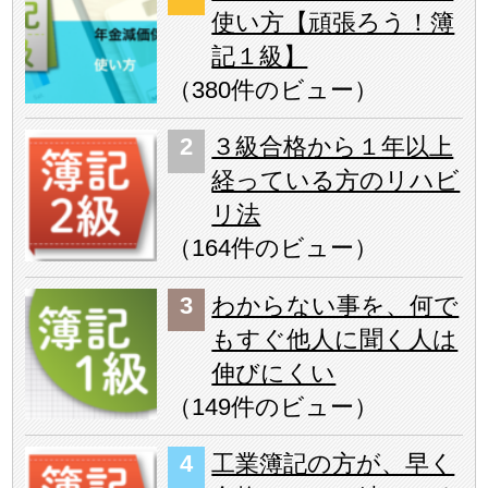
使い方【頑張ろう！簿
記１級】
（
380件のビュー
）
３級合格から１年以上
経っている方のリハビ
リ法
（
164件のビュー
）
わからない事を、何で
もすぐ他人に聞く人は
伸びにくい
（
149件のビュー
）
工業簿記の方が、早く