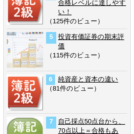
合格レベルに達しやす
い！
（
125件のビュー
）
投資有価証券の期末評
価
（
115件のビュー
）
純資産と資本の違い
（
81件のビュー
）
自己採点50点台から、
70点以上＝合格もあ