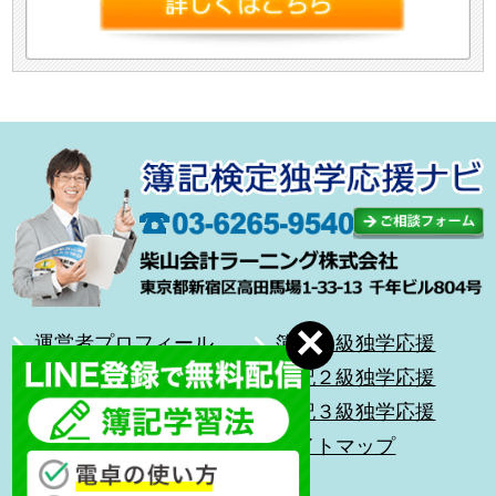
運営者プロフィール
簿記１級独学応援
合格体験記
簿記２級独学応援
無料メール講座
簿記３級独学応援
前を向いて歩こう
サイトマップ
キッズ簿記