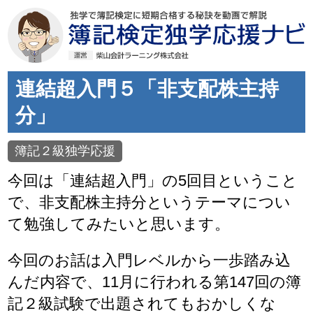
連結超入門５「非支配株主持
分」
簿記２級独学応援
今回は「連結超入門」の5回目ということ
で、非支配株主持分というテーマについ
て勉強してみたいと思います。
今回のお話は入門レベルから一歩踏み込
んだ内容で、11月に行われる第147回の簿
記２級試験で出題されてもおかしくな