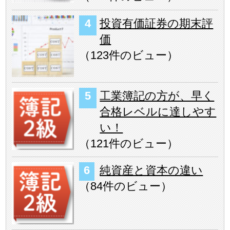
投資有価証券の期末評
価
（
123件のビュー
）
工業簿記の方が、早く
合格レベルに達しやす
い！
（
121件のビュー
）
純資産と資本の違い
（
84件のビュー
）