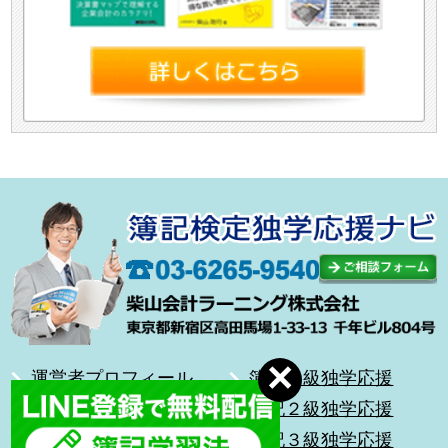
運営者プロフィール
簿記１級独学応援
合格体験記
簿記２級独学応援
無料メール講座
簿記３級独学応援