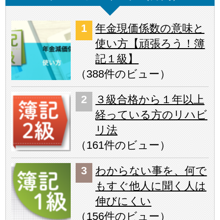
年金現価係数の意味と
使い方【頑張ろう！簿
記１級】
（
388件のビュー
）
３級合格から１年以上
経っている方のリハビ
リ法
（
161件のビュー
）
わからない事を、何で
もすぐ他人に聞く人は
伸びにくい
（
156件のビュー
）