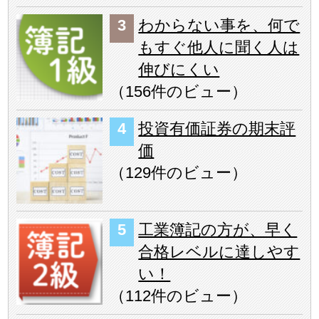
わからない事を、何で
もすぐ他人に聞く人は
伸びにくい
（
156件のビュー
）
投資有価証券の期末評
価
（
129件のビュー
）
工業簿記の方が、早く
合格レベルに達しやす
い！
（
112件のビュー
）