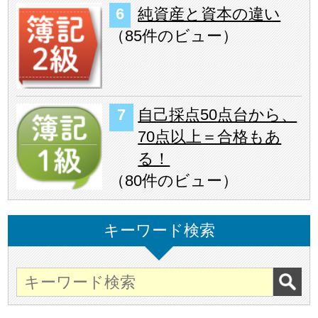
純資産と資本の違い
（
85件のビュー
）
自己採点50点台から、
70点以上＝合格もあ
る！
（
80件のビュー
）
キーワード検索