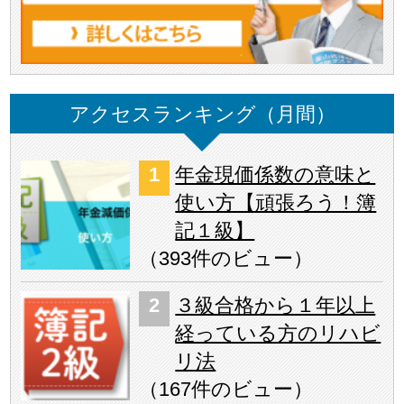
アクセスランキング（月間）
年金現価係数の意味と
使い方【頑張ろう！簿
記１級】
（
393件のビュー
）
３級合格から１年以上
経っている方のリハビ
リ法
（
167件のビュー
）