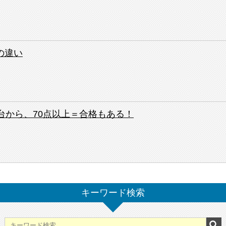
）
の違い
台から、70点以上＝合格もある！
キーワード検索