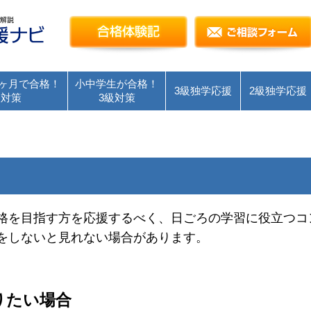
簿記検定独学応援～簿記１級・２級・３級を短
合格体験記
ヶ月で合格！
小中学生が合格！
3級独学応援
2級独学応援
級対策
3級対策
格を目指す方を応援するべく、日ごろの学習に役立つコ
をしないと見れない場合があります。
りたい場合