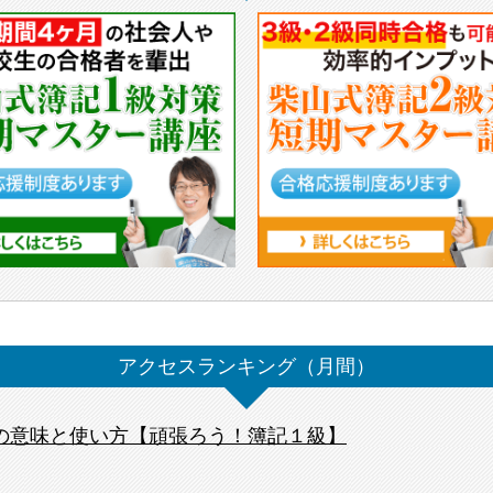
アクセスランキング（月間）
の意味と使い方【頑張ろう！簿記１級】
）