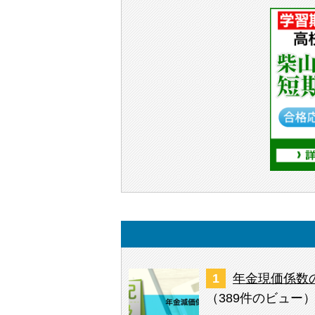
年金現価係数
（
389件のビュー