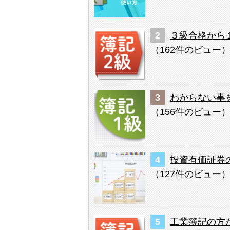
３級合格から
（
162件のビュー
わからない事
（
156件のビュー
投資有価証券
（
127件のビュー
工業簿記の方