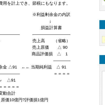
費用を計上でき、節税にもなります。
余金の内訳
↓
ト 損益計算書
――――― ―――――――――
） 売上高 （省略）
｜ 売上原価 △ 90
本） 商品評価損 △ 1
――――
←← 当期純利益 △ 91
――――――― ＝＝＝＝
 △91
＝＝＝＝
動合計
価10億円?評価損1億円