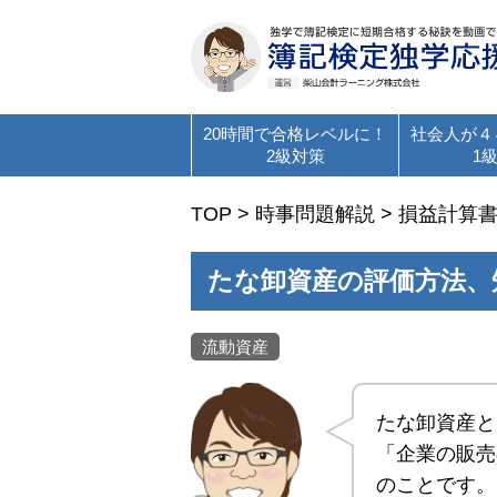
20時間で合格レベルに！
社会人が４
2級対策
1
TOP
>
時事問題解説
>
損益計算
たな卸資産の評価方法、
流動資産
たな卸資産と
「企業の販売
のことです。