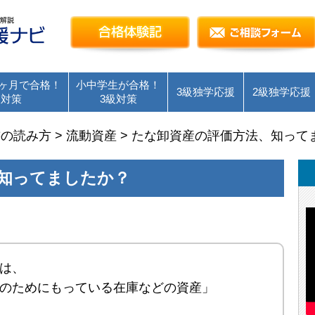
簿記検定独学応援～簿記１級・２級・３級を短
合格体験記
ヶ月で合格！
小中学生が合格！
3級独学応援
2級独学応援
級対策
3級対策
書の読み方
>
流動資産
>
たな卸資産の評価方法、知って
知ってましたか？
は、
のためにもっている在庫などの資産」