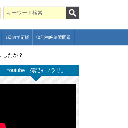
期合格に導く通信講座～
ご相談フォーム
1級独学応援
簿記初級練習問題
ましたか？
Youtube「簿記ャブラリ」