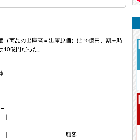
価（商品の出庫高＝出庫原価）は90億円、期末時
は10億円だった。
庫
–
｜
｜
 ｜ 顧客