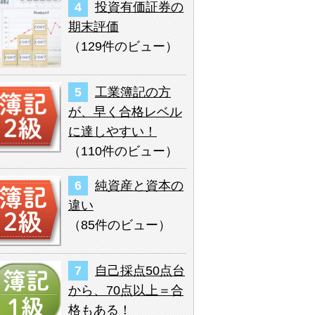
投資有価証券の
期末評価
（
129件のビュー
）
工業簿記の方
が、早く合格レベル
に達しやすい！
（
110件のビュー
）
純資産と資本の
違い
（
85件のビュー
）
自己採点50点台
から、70点以上＝合
格もある！