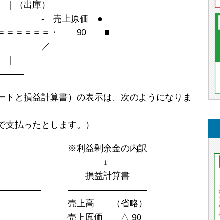
出庫）
 売上原価 ●
＝＝・ 90 ■
 ／
｜
――
ートと損益計算書）の表示は、次のようになりま
で支払ったとします。）
余金の内訳
↓
ト 損益計算書
――――― ―――――――――
） 売上高 （省略）
｜ 売上原価 △ 90