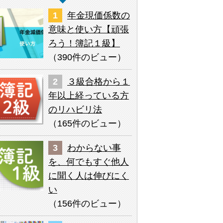
年金現価係数の
意味と使い方【頑張
ろう！簿記１級】
（
390件のビュー
）
３級合格から１
年以上経っている方
のリハビリ法
（
165件のビュー
）
わからない事
を、何でもすぐ他人
に聞く人は伸びにく
い
（
156件のビュー
）