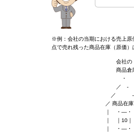
※例：会社の当期における売上原
点で売れ残った商品在庫（原価）
会社の
商品倉
・
／ -
／ -
／ 商品在庫 
｜ ・―・ 
｜ ｜10｜ 
｜ ・―・