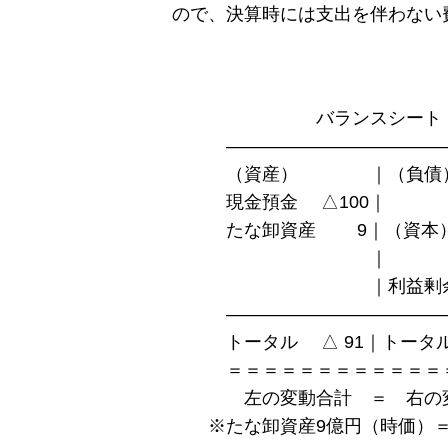
ので、決算時には支出を伴わない
※利益剰
バランスシー
――――――――――――
（資産） ｜（負債
現金預金 △100
たな卸資産 9｜（資
｜ 
｜利益剰余金 △91 
――――――――――
トータル △ 91｜トータル
＝＝＝＝＝＝＝＝＝＝＝＝＝
左の変動合計 ＝ 右の変
※たな卸資産9億円（時価）＝原