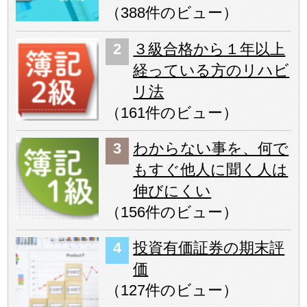
（
388件のビュー
）
３級合格から１年以上
経っている方のリハビ
リ法
（
161件のビュー
）
わからない事を、何で
もすぐ他人に聞く人は
伸びにくい
（
156件のビュー
）
投資有価証券の期末評
価
（
127件のビュー
）