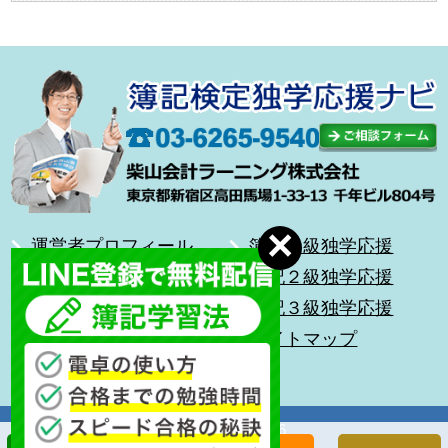
運営者プロフィール
簿記１級独学応援
合格体験記
簿記２級独学応援
無料メール講座
簿記３級独学応援
前を向いて歩こう
サイトマップ
キッズ簿記
Copyright (C) 2026