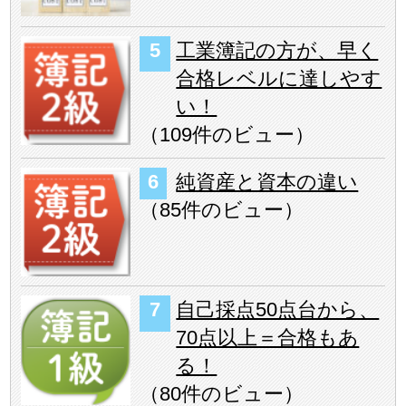
工業簿記の方が、早く
合格レベルに達しやす
い！
（
109件のビュー
）
純資産と資本の違い
（
85件のビュー
）
自己採点50点台から、
70点以上＝合格もあ
る！
（
80件のビュー
）