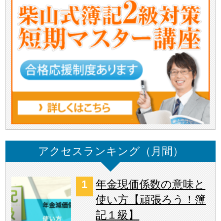
アクセスランキング（月間）
年金現価係数の意味と
使い方【頑張ろう！簿
記１級】