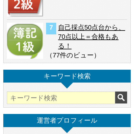
自己採点50点台から、
70点以上＝合格もあ
る！
（
77件のビュー
）
キーワード検索
運営者プロフィール