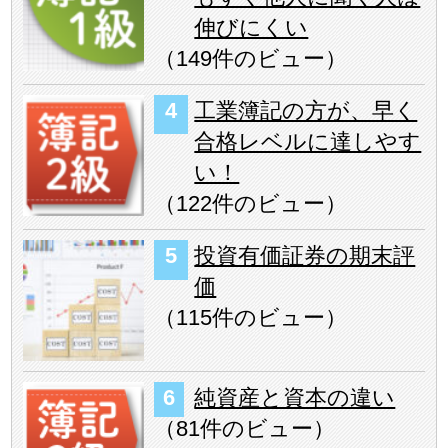
伸びにくい
（
149件のビュー
）
工業簿記の方が、早く
合格レベルに達しやす
い！
（
122件のビュー
）
投資有価証券の期末評
価
（
115件のビュー
）
純資産と資本の違い
（
81件のビュー
）