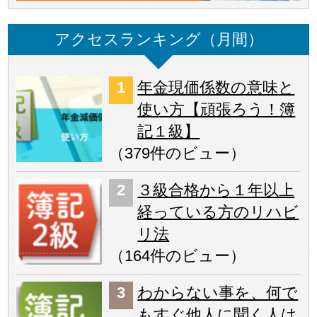
アクセスランキング（月間）
年金現価係数の意味と
使い方【頑張ろう！簿
記１級】
（
379件のビュー
）
３級合格から１年以上
経っている方のリハビ
リ法
（
164件のビュー
）
わからない事を、何で
もすぐ他人に聞く人は