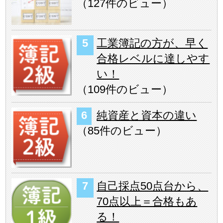
（
127件のビュー
）
工業簿記の方が、早く
合格レベルに達しやす
い！
（
109件のビュー
）
純資産と資本の違い
（
85件のビュー
）
自己採点50点台から、
70点以上＝合格もあ
る！