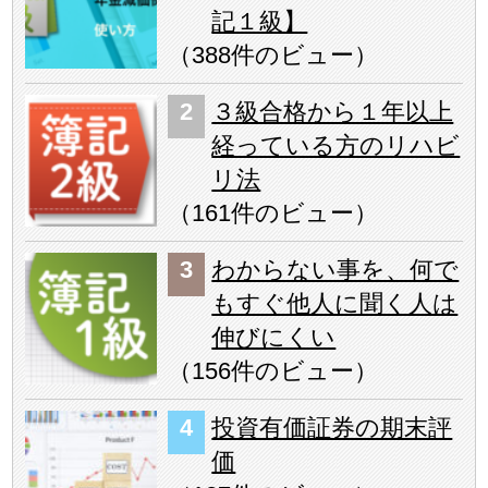
記１級】
（
388件のビュー
）
３級合格から１年以上
経っている方のリハビ
リ法
（
161件のビュー
）
わからない事を、何で
もすぐ他人に聞く人は
伸びにくい
（
156件のビュー
）
投資有価証券の期末評
価