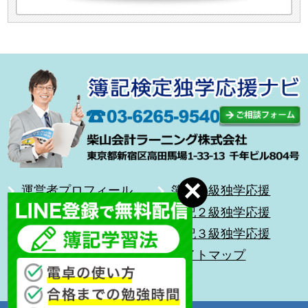
運営者プロフィール
簿記１級独学応援
合格体験記
簿記２級独学応援
無料メール講座
簿記３級独学応援
前を向いて歩こう
サイトマップ
キッズ簿記