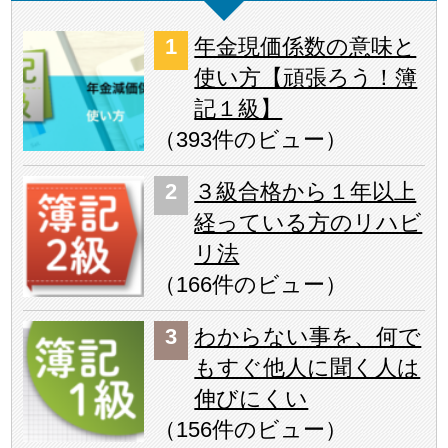
年金現価係数の意味と
使い方【頑張ろう！簿
記１級】
（
393件のビュー
）
３級合格から１年以上
経っている方のリハビ
リ法
（
166件のビュー
）
わからない事を、何で
もすぐ他人に聞く人は
伸びにくい
（
156件のビュー
）