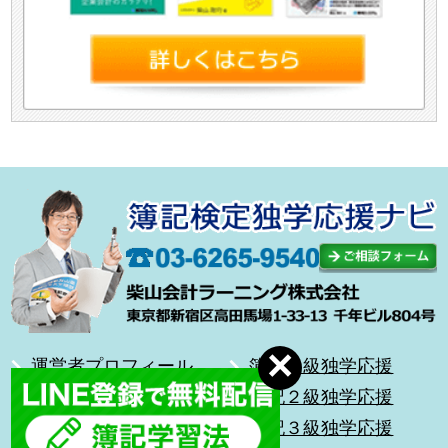
運営者プロフィール
簿記１級独学応援
合格体験記
簿記２級独学応援
無料メール講座
簿記３級独学応援