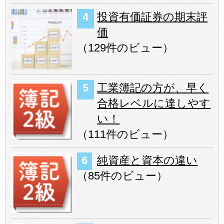
投資有価証券の期末評
価
（
129件のビュー
）
工業簿記の方が、早く
合格レベルに達しやす
い！
（
111件のビュー
）
純資産と資本の違い
（
85件のビュー
）