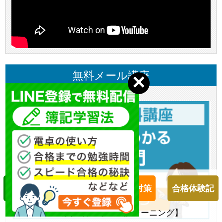
無料メール講座
簿記１級対策
簿記２級対策
合格体験記
２４時間受付【柴山会計ラーニング】