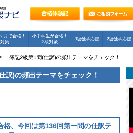
簿記検定独学応援～簿記１級・２級・３級を短
合格体験記
ヶ月で合格！
小中学生が合格！
3級独学応援
2級独学応援
級対策
3級対策
6回 簿記2級第1問(仕訳)の頻出テーマをチェック！
問(仕訳)の頻出テーマをチェック！
合格、今回は第136回第一問の仕訳テ