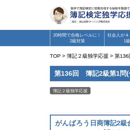
20時間で合格レベルに！
社会人が４
2級対策
1
TOP
>
簿記２級独学応援
>
第13
第136回 簿記2級第1
簿記２級独学応援
がんばろう日商簿記2級