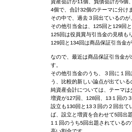
資産会計が11個、負債会計が5個
4個で、合計32個のテーマに分け
その中で、過去３回出ているのが
その他引当金は、125回と129回
125回は役員賞与引当金の見積
129回と134回は商品保証引当金
なので、最近は商品保証引当金が
す。
その他引当金のうち、３回に１回
う、比較的新しい論点が出ている
純資産会計については、テーマは
増資が127回、128回、13１回
設立も130回と13３回の２回出
ば、設立と増資を合わせて5回出
1１回のうち5回出題されているの
高い割合です。