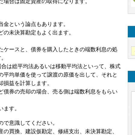
た場合は固定資産の取得になります。
当金という論点もあります。
どの未決算勘定もよく出ます。
たケースと、債券を購入したときの端数利息の処
す。
場合は総平均法あるいは移動平均法といって、株式
の平均単価を使って譲渡の原価を出して、それと
却損益を計算します。
ど債券の売却の場合、売る側は端数利息をもらい
います。
ので意識してください。
産の買換、建設仮勘定、修繕支出、未決算勘定、