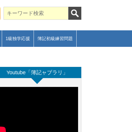
期合格に導く通信講座～
ご相談フォーム
1級独学応援
簿記初級練習問題
Youtube「簿記ャブラリ」