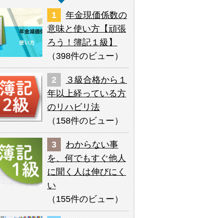
年金現価係数の
意味と使い方【頑張
ろう！簿記１級】
（
398件のビュー
）
３級合格から１
年以上経っている方
のリハビリ法
（
158件のビュー
）
わからない事
を、何でもすぐ他人
に聞く人は伸びにく
い
（
155件のビュー
）