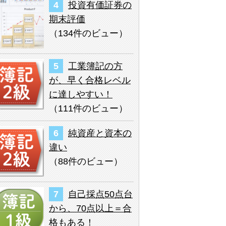
投資有価証券の
期末評価
（
134件のビュー
）
工業簿記の方
が、早く合格レベル
に達しやすい！
（
111件のビュー
）
純資産と資本の
違い
（
88件のビュー
）
自己採点50点台
から、70点以上＝合
格もある！