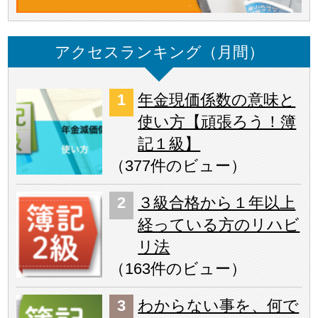
アクセスランキング（月間）
年金現価係数の意味と
使い方【頑張ろう！簿
記１級】
（
377件のビュー
）
３級合格から１年以上
経っている方のリハビ
リ法
（
163件のビュー
）
わからない事を、何で