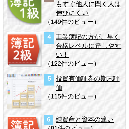
もすぐ他人に聞く人は
伸びにくい
（
149件のビュー
）
工業簿記の方が、早く
合格レベルに達しやす
い！
（
122件のビュー
）
投資有価証券の期末評
価
（
115件のビュー
）
純資産と資本の違い
（
81件のビュー
）