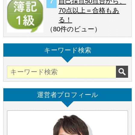
自己採点50点台から、
70点以上＝合格もあ
る！
（
80件のビュー
）
キーワード検索
運営者プロフィール