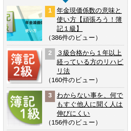
年金現価係数の意味と
使い方【頑張ろう！簿
記１級】
（
386件のビュー
）
３級合格から１年以上
経っている方のリハビ
リ法
（
160件のビュー
）
わからない事を、何で
もすぐ他人に聞く人は
伸びにくい
（
156件のビュー
）