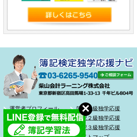
運営者プロフィール
簿記１級独学応援
合格体験記
簿記２級独学応援
無料メール講座
簿記３級独学応援