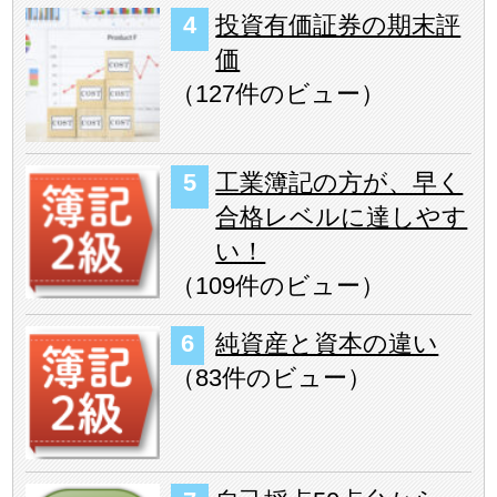
投資有価証券の期末評
価
（
127件のビュー
）
工業簿記の方が、早く
合格レベルに達しやす
い！
（
109件のビュー
）
純資産と資本の違い
（
83件のビュー
）