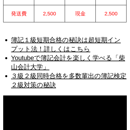
発送費
2,500
現金
2,500
簿記１級短期合格の秘訣は超短期イン
プット法！詳しくはこちら
Youtubeで簿記会計を楽しく学べる「柴
山会計大学」
３級２級同時合格を多数輩出の簿記検定
２級対策の秘訣