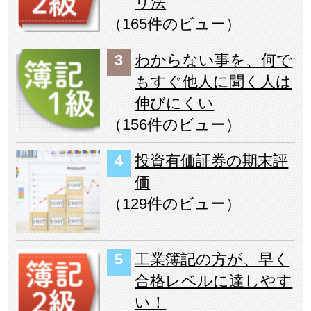
リ法
（
165件のビュー
）
わからない事を、何で
もすぐ他人に聞く人は
伸びにくい
（
156件のビュー
）
投資有価証券の期末評
価
（
129件のビュー
）
工業簿記の方が、早く
合格レベルに達しやす
い！