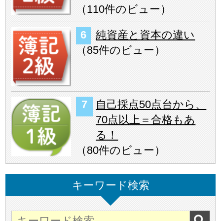
（
110件のビュー
）
純資産と資本の違い
（
85件のビュー
）
自己採点50点台から、
70点以上＝合格もあ
る！
（
80件のビュー
）
キーワード検索