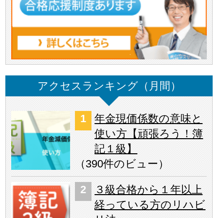
アクセスランキング（月間）
年金現価係数の意味と
使い方【頑張ろう！簿
記１級】
（
390件のビュー
）
３級合格から１年以上
経っている方のリハビ