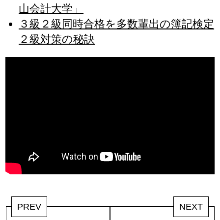
山会計大学」
３級２級同時合格を多数輩出の簿記検定
２級対策の秘訣
PREV
NEXT