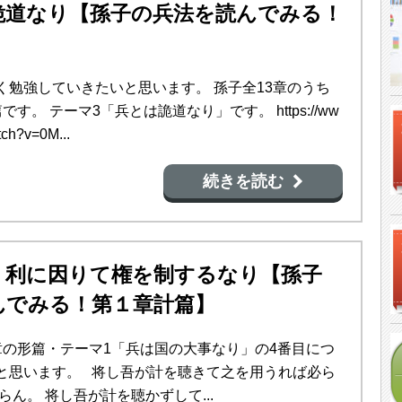
詭道なり【孫子の兵法を読んでみる！
】
く勉強していきたいと思います。 孫子全13章のうち
す。 テーマ3「兵とは詭道なり」です。 https://ww
ch?v=0M...
続きを読む
、利に因りて権を制するなり【孫子
んでみる！第１章計篇】
章の形篇・テーマ1「兵は国の大事なり」の4番目につ
と思います。 将し吾が計を聴きて之を用うれば必ら
らん。 将し吾が計を聴かずして...