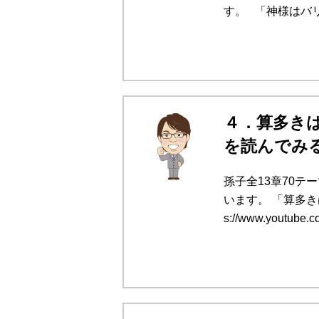
す。 「神様はバリ
４．算多き
を読んでみ
孫子全13章70
います。 「算多き
s://www.youtube.c