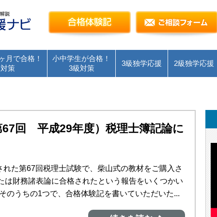
簿記検定独学応援～簿記１級・２級・３級を短
合格体験記
ヶ月で合格！
小中学生が合格！
3級独学応援
2級独学応援
級対策
3級対策
67回 平成29年度）税理士簿記論に
！
施された第67回税理士試験で、柴山式の教材をご購入さ
たは財務諸表論に合格されたという報告をいくつかい
そのうちの1つで、合格体験記を書いていただいた...