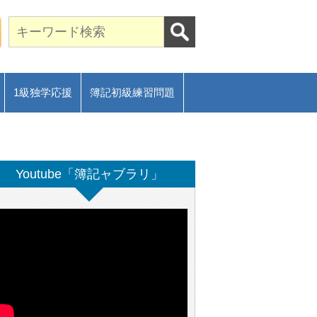
期合格に導く通信講座～
ご相談フォーム
1級独学応援
簿記初級練習問題
Youtube「簿記ャブラリ」