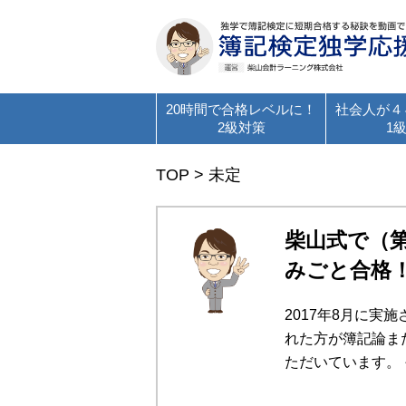
20時間で合格レベルに！
社会人が４
2級対策
1
TOP
>
未定
柴山式で（第
みごと合格
2017年8月に実
れた方が簿記論ま
ただいています。 