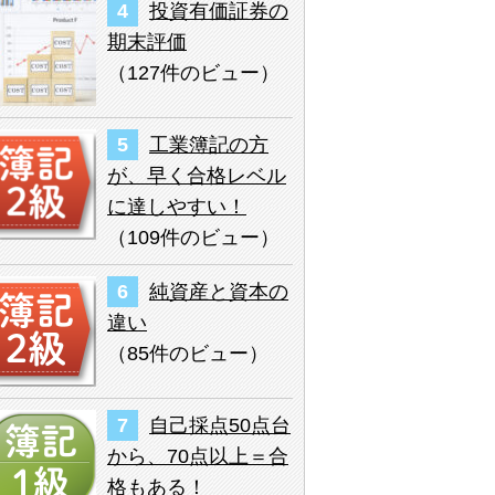
投資有価証券の
期末評価
（
127件のビュー
）
工業簿記の方
が、早く合格レベル
に達しやすい！
（
109件のビュー
）
純資産と資本の
違い
（
85件のビュー
）
自己採点50点台
から、70点以上＝合
格もある！