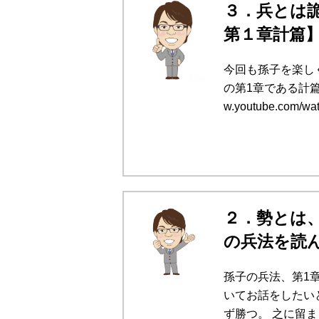
３．兵とは
第１章計篇
今回も孫子を楽し
の第1章である計篇で
w.youtube.com/wat
２．勢とは
の兵法を読
孫子の兵法、第1
いてお話をしたい
ず勝つ。 之に留ま