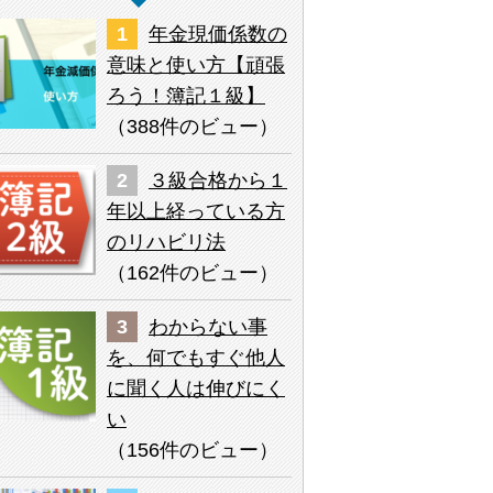
年金現価係数の
意味と使い方【頑張
ろう！簿記１級】
（
388件のビュー
）
３級合格から１
年以上経っている方
のリハビリ法
（
162件のビュー
）
わからない事
を、何でもすぐ他人
に聞く人は伸びにく
い
（
156件のビュー
）