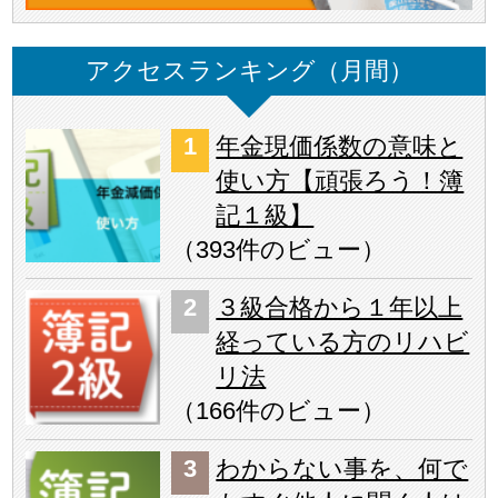
アクセスランキング（月間）
年金現価係数の意味と
使い方【頑張ろう！簿
記１級】
（
393件のビュー
）
３級合格から１年以上
経っている方のリハビ
リ法
（
166件のビュー
）
わからない事を、何で