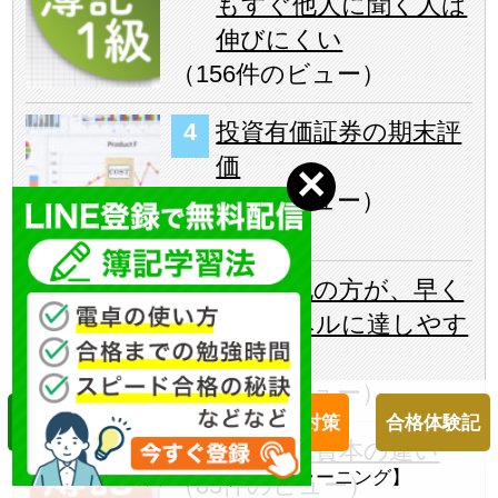
もすぐ他人に聞く人は
伸びにくい
（
156件のビュー
）
投資有価証券の期末評
価
（
129件のビュー
）
工業簿記の方が、早く
合格レベルに達しやす
い！
（
111件のビュー
）
簿記１級対策
簿記２級対策
合格体験記
純資産と資本の違い
２４時間受付【柴山会計ラーニング】
（
85件のビュー
）