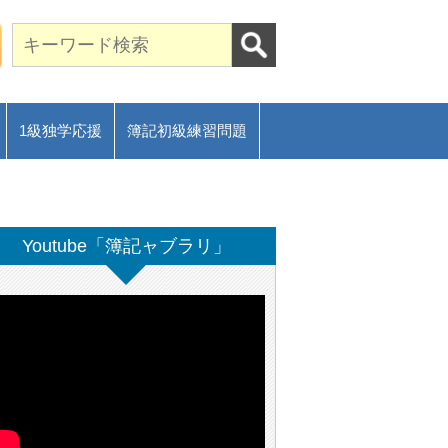
期合格に導く通信講座～
ご相談フォーム
1級独学応援
簿記初級練習問題
Youtube「簿記ャブラリ」