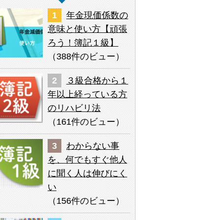
年金現価係数の
意味と使い方【頑張
ろう！簿記１級】
（
388件のビュー
）
３級合格から１
年以上経っている方
のリハビリ法
（
161件のビュー
）
わからない事
を、何でもすぐ他人
に聞く人は伸びにく
い
（
156件のビュー
）