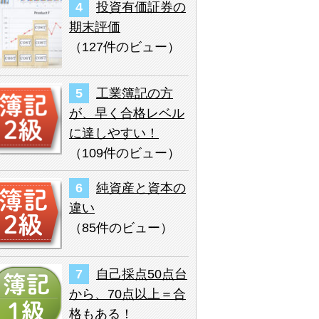
投資有価証券の
期末評価
（
127件のビュー
）
工業簿記の方
が、早く合格レベル
に達しやすい！
（
109件のビュー
）
純資産と資本の
違い
（
85件のビュー
）
自己採点50点台
から、70点以上＝合
格もある！