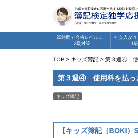
20時間で合格レベルに！
社会人が４
2級対策
1
TOP
>
キッズ簿記
>
第３週④ 
第３週④ 使用料を払っ
キッズ簿記
【キッズ簿記（BOKI）St