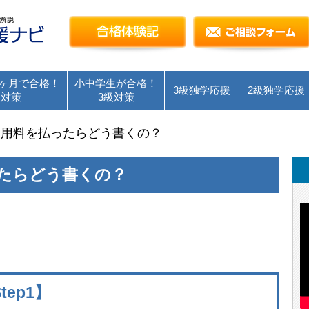
簿記検定独学応援～簿記１級・２級・３級を短
合格体験記
ヶ月で合格！
小中学生が合格！
3級独学応援
2級独学応援
級対策
3級対策
使用料を払ったらどう書くの？
たらどう書くの？
ep1】