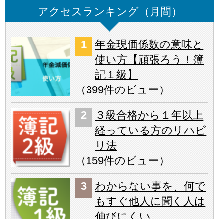
アクセスランキング（月間）
年金現価係数の意味と
使い方【頑張ろう！簿
記１級】
（
399件のビュー
）
３級合格から１年以上
経っている方のリハビ
リ法
（
159件のビュー
）
わからない事を、何で
もすぐ他人に聞く人は
伸びにくい