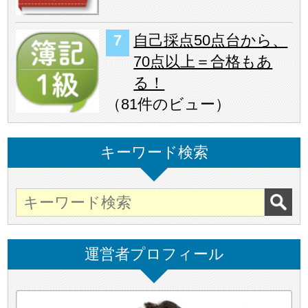
自己採点50点台から、
70点以上＝合格もあ
る！
（
81件のビュー
）
キーワード検索
運営者プロフィール