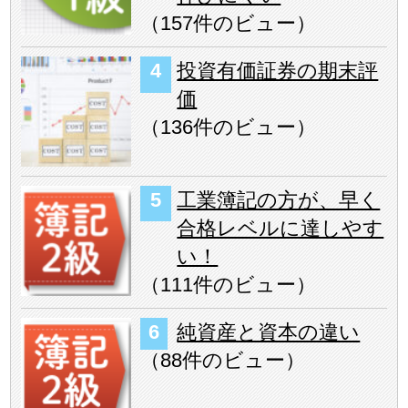
（
157件のビュー
）
投資有価証券の期末評
価
（
136件のビュー
）
工業簿記の方が、早く
合格レベルに達しやす
い！
（
111件のビュー
）
純資産と資本の違い
（
88件のビュー
）