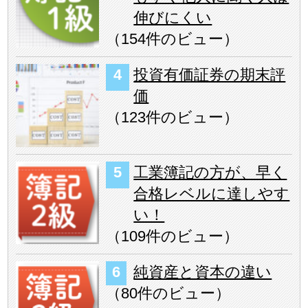
伸びにくい
（
154件のビュー
）
投資有価証券の期末評
価
（
123件のビュー
）
工業簿記の方が、早く
合格レベルに達しやす
い！
（
109件のビュー
）
純資産と資本の違い
（
80件のビュー
）