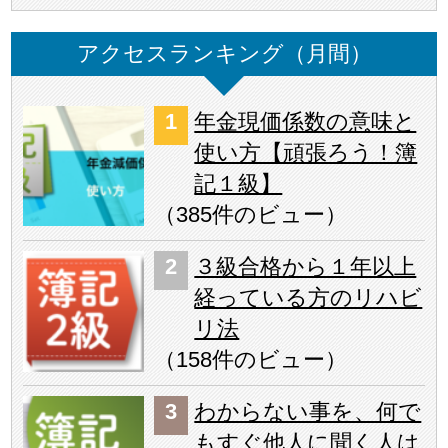
アクセスランキング（月間）
年金現価係数の意味と
使い方【頑張ろう！簿
記１級】
（
385件のビュー
）
３級合格から１年以上
経っている方のリハビ
リ法
（
158件のビュー
）
わからない事を、何で
もすぐ他人に聞く人は