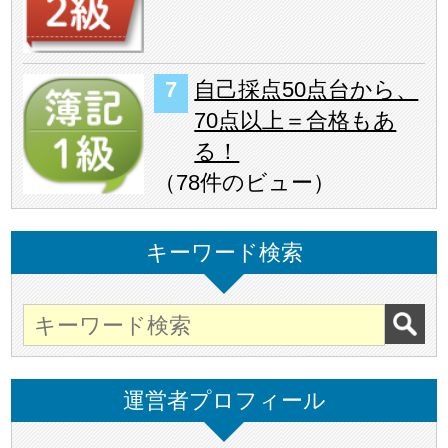
自己採点50点台から、
70点以上＝合格もあ
る！
（
78件のビュー
）
キーワード検索
運営者プロフィール