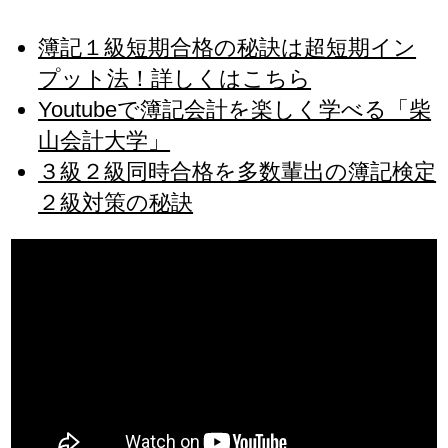
簿記１級短期合格の秘訣は超短期イン
プット法！詳しくはこちら
Youtubeで簿記会計を楽しく学べる「柴
山会計大学」
３級２級同時合格を多数輩出の簿記検定
２級対策の秘訣