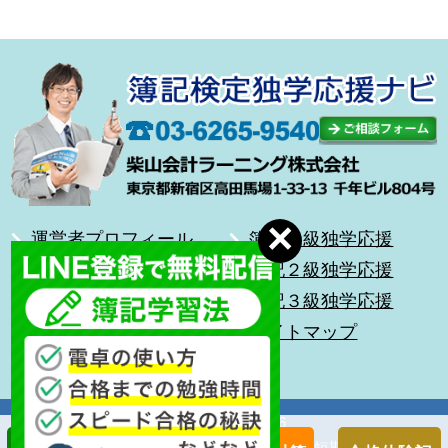
運営者プロフィール
簿記１級独学応援
合格体験記
簿記２級独学応援
無料メール講座
簿記３級独学応援
前を向いて歩こう
サイトマップ
キッズ簿記
Copyright (C) 2026
簿記検定独学応援～簿記１級・２級・３級を短期合格に導く通