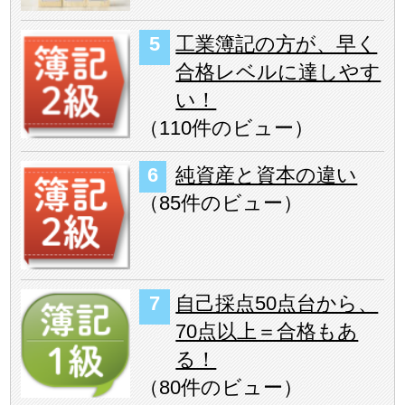
工業簿記の方が、早く
合格レベルに達しやす
い！
（
110件のビュー
）
純資産と資本の違い
（
85件のビュー
）
自己採点50点台から、
70点以上＝合格もあ
る！
（
80件のビュー
）