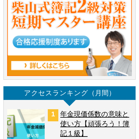
アクセスランキング（月間）
年金現価係数の意味と
使い方【頑張ろう！簿
記１級】