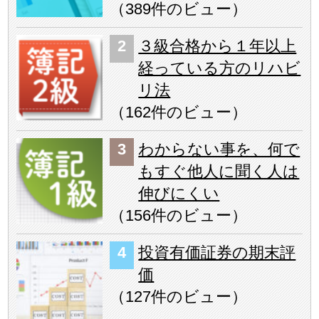
（
389件のビュー
）
３級合格から１年以上
経っている方のリハビ
リ法
（
162件のビュー
）
わからない事を、何で
もすぐ他人に聞く人は
伸びにくい
（
156件のビュー
）
投資有価証券の期末評
価
（
127件のビュー
）