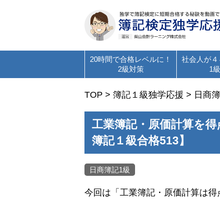
20時間で合格レベルに！
社会人が４
2級対策
1
TOP
>
簿記１級独学応援
>
日商簿
工業簿記・原価計算を得
簿記１級合格513】
日商簿記1級
今回は「工業簿記・原価計算は得