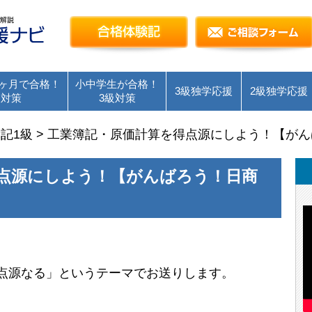
簿記検定独学応援～簿記１級・２級・３級を短
合格体験記
ヶ月で合格！
小中学生が合格！
3級独学応援
2級独学応援
級対策
3級対策
記1級
>
工業簿記・原価計算を得点源にしよう！【がん
点源にしよう！【がんばろう！日商
点源なる」というテーマでお送りします。