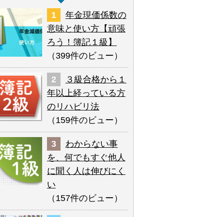
年金現価係数の
意味と使い方【頑張
ろう！簿記１級】
（
399件のビュー
）
３級合格から１
年以上経っている方
のリハビリ法
（
159件のビュー
）
わからない事
を、何でもすぐ他人
に聞く人は伸びにく
い
（
157件のビュー
）