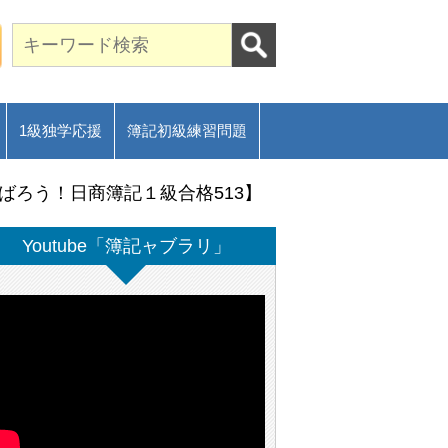
期合格に導く通信講座～
ご相談フォーム
1級独学応援
簿記初級練習問題
ばろう！日商簿記１級合格513】
Youtube「簿記ャブラリ」