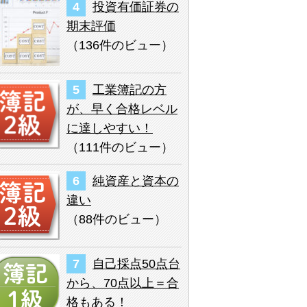
投資有価証券の
期末評価
（
136件のビュー
）
工業簿記の方
が、早く合格レベル
に達しやすい！
（
111件のビュー
）
純資産と資本の
違い
（
88件のビュー
）
自己採点50点台
から、70点以上＝合
格もある！