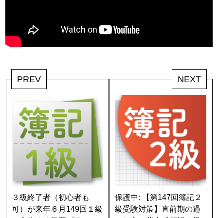
PREV
NEXT
３級終了者（初心者も
保護中: 【第147回簿記２
可）が来年６月149回１級
級受験対策】直前期の過