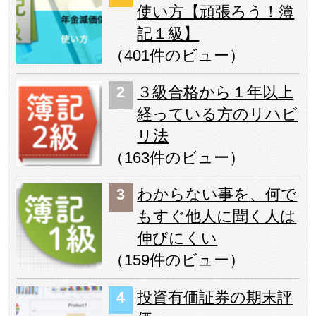
使い方【頑張ろう！簿
記１級】
（
401件のビュー
）
３級合格から１年以上
経っている方のリハビ
リ法
（
163件のビュー
）
わからない事を、何で
もすぐ他人に聞く人は
伸びにくい
（
159件のビュー
）
投資有価証券の期末評