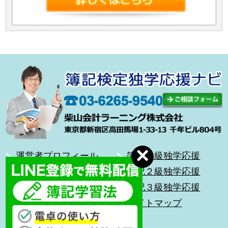
運営者プロフィール
簿記１級独学応援
合格体験記
簿記２級独学応援
無料メール講座
簿記３級独学応援
前を向いて歩こう
サイトマップ
キッズ簿記