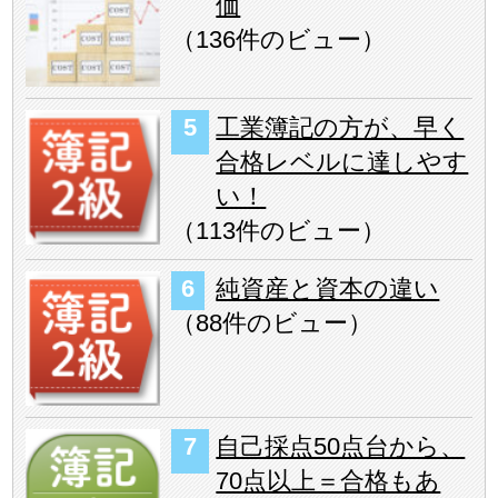
価
（
136件のビュー
）
工業簿記の方が、早く
合格レベルに達しやす
い！
（
113件のビュー
）
純資産と資本の違い
（
88件のビュー
）
自己採点50点台から、
70点以上＝合格もあ