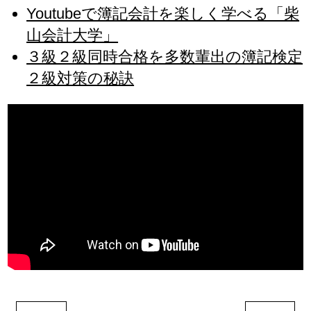
Youtubeで簿記会計を楽しく学べる「柴
山会計大学」
３級２級同時合格を多数輩出の簿記検定
２級対策の秘訣