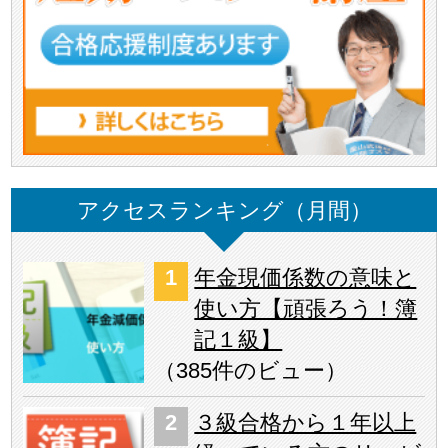
アクセスランキング（月間）
年金現価係数の意味と
使い方【頑張ろう！簿
記１級】
（
385件のビュー
）
３級合格から１年以上