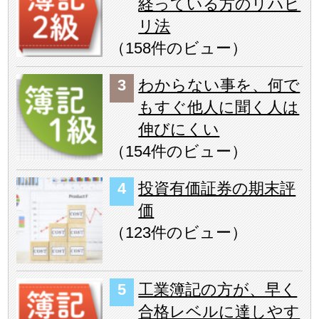
経っている方のリハビ
リ法
（
158件のビュー
）
わからない事を、何で
もすぐ他人に聞く人は
伸びにくい
（
154件のビュー
）
投資有価証券の期末評
価
（
123件のビュー
）
工業簿記の方が、早く
合格レベルに達しやす