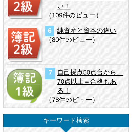
い！
（
109件のビュー
）
純資産と資本の違い
（
80件のビュー
）
自己採点50点台から、
70点以上＝合格もあ
る！
（
78件のビュー
）
キーワード検索