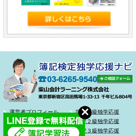
運営者プロフィール
簿記１級独学応援
合格体験記
簿記２級独学応援
無料メール講座
簿記３級独学応援