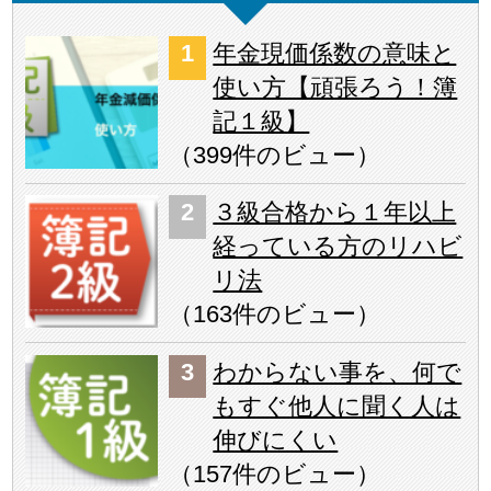
年金現価係数の意味と
使い方【頑張ろう！簿
記１級】
（
399件のビュー
）
３級合格から１年以上
経っている方のリハビ
リ法
（
163件のビュー
）
わからない事を、何で
もすぐ他人に聞く人は
伸びにくい
（
157件のビュー
）