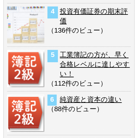
投資有価証券の期末評
価
（
136件のビュー
）
工業簿記の方が、早く
合格レベルに達しやす
い！
（
112件のビュー
）
純資産と資本の違い
（
88件のビュー
）