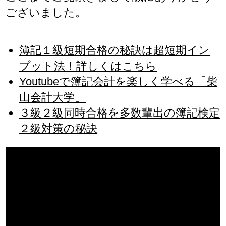
ございました。
簿記１級短期合格の秘訣は超短期イン
プット法！詳しくはこちら
Youtubeで簿記会計を楽しく学べる「柴
山会計大学」
３級２級同時合格を多数輩出の簿記検定
２級対策の秘訣