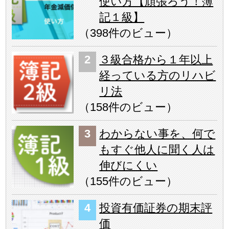
使い方【頑張ろう！簿
記１級】
（
398件のビュー
）
３級合格から１年以上
経っている方のリハビ
リ法
（
158件のビュー
）
わからない事を、何で
もすぐ他人に聞く人は
伸びにくい
（
155件のビュー
）
投資有価証券の期末評
価