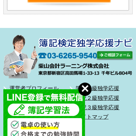
運営者プロフィール
簿記１級独学応援
合格体験記
簿記２級独学応援
無料メール講座
簿記３級独学応援
前を向いて歩こう
サイトマップ
キッズ簿記