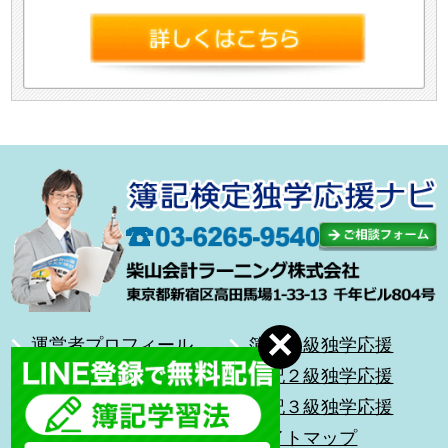
運営者プロフィール
簿記１級独学応援
合格体験記
簿記２級独学応援
無料メール講座
簿記３級独学応援
前を向いて歩こう
サイトマップ