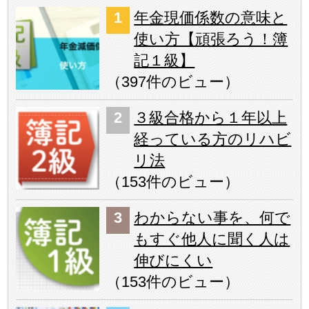
年金現価係数の意味と
使い方【頑張ろう！簿
記１級】
（
397件のビュー
）
３級合格から１年以上
経っている方のリハビ
リ法
（
153件のビュー
）
わからない事を、何で
もすぐ他人に聞く人は
伸びにくい
（
153件のビュー
）