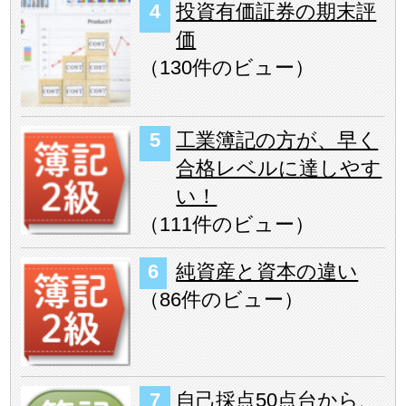
投資有価証券の期末評
価
（
130件のビュー
）
工業簿記の方が、早く
合格レベルに達しやす
い！
（
111件のビュー
）
純資産と資本の違い
（
86件のビュー
）
自己採点50点台から、