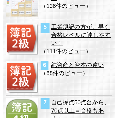
（
136件のビュー
）
工業簿記の方が、早く
合格レベルに達しやす
い！
（
111件のビュー
）
純資産と資本の違い
（
88件のビュー
）
自己採点50点台から、
70点以上＝合格もあ