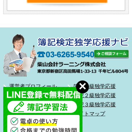
運営者プロフィール
簿記１級独学応援
合格体験記
簿記２級独学応援
無料メール講座
簿記３級独学応援
前を向いて歩こう
サイトマップ
キッズ簿記