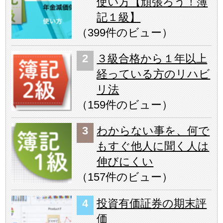
使い方【頑張ろう！簿
記１級】
（
399件のビュー
）
３級合格から１年以上
経っている方のリハビ
リ法
（
159件のビュー
）
わからない事を、何で
もすぐ他人に聞く人は
伸びにくい
（
157件のビュー
）
投資有価証券の期末評
価