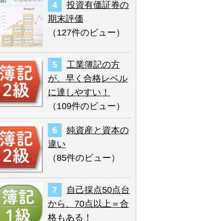
投資有価証券の
期末評価
（
127件のビュー
）
工業簿記の方
が、早く合格レベル
に達しやすい！
（
109件のビュー
）
純資産と資本の
違い
（
85件のビュー
）
自己採点50点台
から、70点以上＝合
格もある！