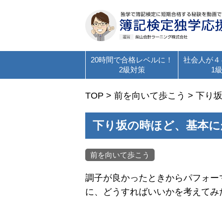
20時間で合格レベルに！
社会人が４
2級対策
1
TOP
>
前を向いて歩こう
>
下り
下り坂の時ほど、基本に
前を向いて歩こう
調子が良かったときからパフォー
に、どうすればいいかを考えてみ