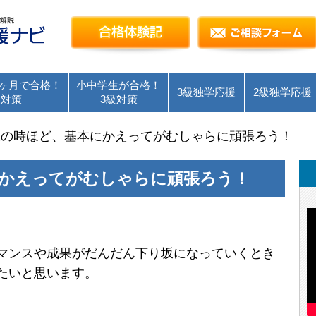
簿記検定独学応援～簿記１級・２級・３級を短
合格体験記
ヶ月で合格！
小中学生が合格！
3級独学応援
2級独学応援
級対策
3級対策
坂の時ほど、基本にかえってがむしゃらに頑張ろう！
かえってがむしゃらに頑張ろう！
マンスや成果がだんだん下り坂になっていくとき
たいと思います。