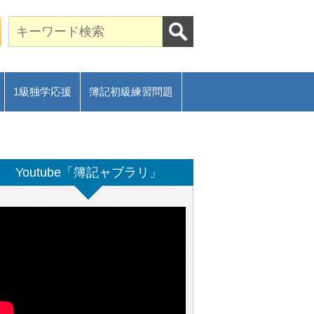
期合格に導く通信講座～
ご相談フォーム
1級独学応援
簿記初級練習問題
Youtube「簿記ャブラリ」