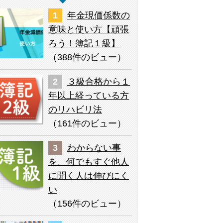
年金現価係数の
意味と使い方【頑張
ろう！簿記１級】
（
388件のビュー
）
３級合格から１
年以上経っている方
のリハビリ法
（
161件のビュー
）
わからない事
を、何でもすぐ他人
に聞く人は伸びにく
い
（
156件のビュー
）