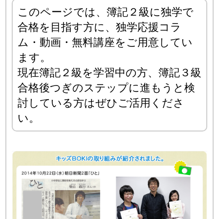
このページでは、簿記２級に独学で
合格を目指す方に、独学応援コラ
ム・動画・無料講座をご用意してい
ます。
現在簿記２級を学習中の方、簿記３級
合格後つぎのステップに進もうと検
討している方はぜひご活用くださ
い。
キ