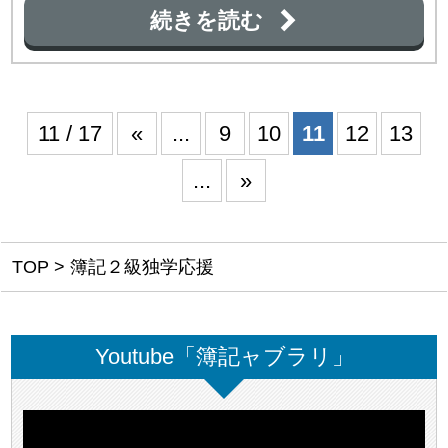
続きを読む
11 / 17
«
...
9
10
11
12
13
...
»
TOP
>
簿記２級独学応援
Youtube「簿記ャブラリ」