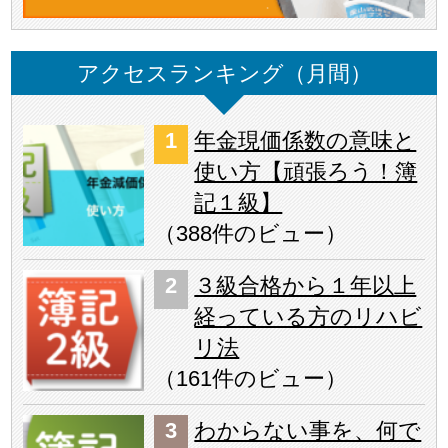
アクセスランキング（月間）
年金現価係数の意味と
使い方【頑張ろう！簿
記１級】
（
388件のビュー
）
３級合格から１年以上
経っている方のリハビ
リ法
（
161件のビュー
）
わからない事を、何で