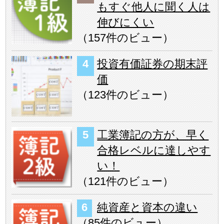
もすぐ他人に聞く人は
伸びにくい
（
157件のビュー
）
投資有価証券の期末評
価
（
123件のビュー
）
工業簿記の方が、早く
合格レベルに達しやす
い！
（
121件のビュー
）
純資産と資本の違い
（
85件のビュー
）