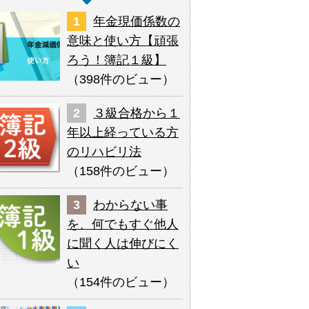
年金現価係数の
意味と使い方【頑張
ろう！簿記１級】
（
398件のビュー
）
３級合格から１
年以上経っている方
のリハビリ法
（
158件のビュー
）
わからない事
を、何でもすぐ他人
に聞く人は伸びにく
い
（
154件のビュー
）