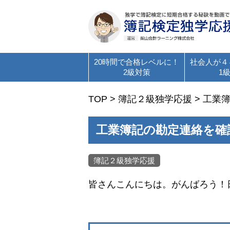
20時間で合格レベルに！
社会人が４
2級対策
1
TOP
>
簿記２級独学応援
>
工業
工業簿記の勘定連絡を確
簿記２級独学応援
皆さんこんにちは。がんばろう！