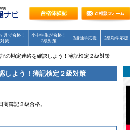
簿記検定独学応援～簿記１級・２級・３級を短
合格体験記
ヶ月で合格！
小中学生が合格！
3級独学応援
2級独学応援
級対策
3級対策
簿記の勘定連絡を確認しよう！簿記検定２級対策
認しよう！簿記検定２級対策
日商簿記２級合格。