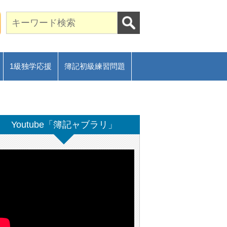
期合格に導く通信講座～
ご相談フォーム
1級独学応援
簿記初級練習問題
Youtube「簿記ャブラリ」