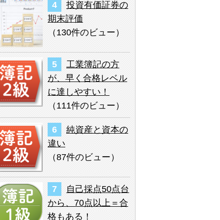
投資有価証券の
期末評価
（
130件のビュー
）
工業簿記の方
が、早く合格レベル
に達しやすい！
（
111件のビュー
）
純資産と資本の
違い
（
87件のビュー
）
自己採点50点台
から、70点以上＝合
格もある！