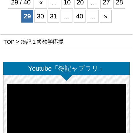
29 / 40
«
...
10
20
...
27
28
29
30
31
...
40
...
»
TOP
>
簿記１級独学応援
Youtube「簿記ャブラリ」