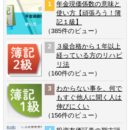
年金現価係数の意味と
使い方【頑張ろう！簿
記１級】
（
385件のビュー
）
３級合格から１年以上
経っている方のリハビ
リ法
（
160件のビュー
）
わからない事を、何で
もすぐ他人に聞く人は
伸びにくい
（
156件のビュー
）