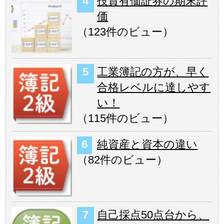
投資有価証券の期末評
価
（
123件のビュー
）
工業簿記の方が、早く
合格レベルに達しやす
い！
（
115件のビュー
）
純資産と資本の違い
（
82件のビュー
）
自己採点50点台から、