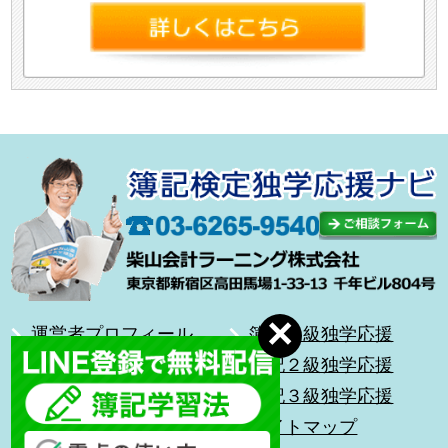
運営者プロフィール
簿記１級独学応援
合格体験記
簿記２級独学応援
無料メール講座
簿記３級独学応援
前を向いて歩こう
サイトマップ