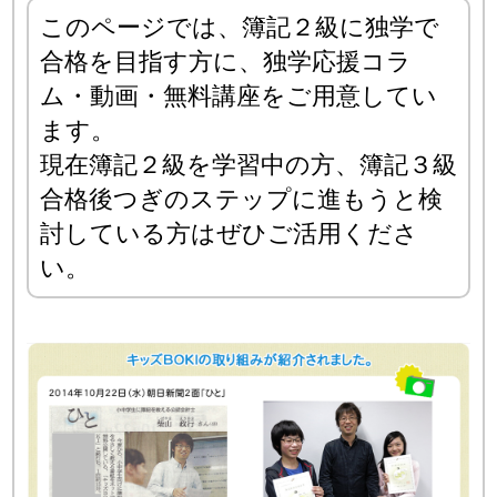
このページでは、簿記２級に独学で
合格を目指す方に、独学応援コラ
ム・動画・無料講座をご用意してい
ます。
現在簿記２級を学習中の方、簿記３級
合格後つぎのステップに進もうと検
討している方はぜひご活用くださ
い。
キ