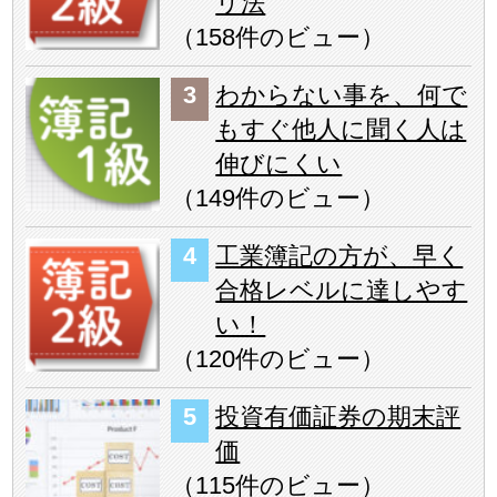
リ法
（
158件のビュー
）
わからない事を、何で
もすぐ他人に聞く人は
伸びにくい
（
149件のビュー
）
工業簿記の方が、早く
合格レベルに達しやす
い！
（
120件のビュー
）
投資有価証券の期末評
価
（
115件のビュー
）