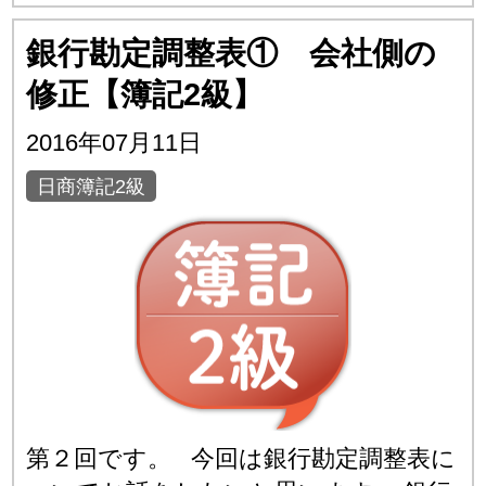
銀行勘定調整表① 会社側の
修正【簿記2級】
2016年07月11日
日商簿記2級
第２回です。 今回は銀行勘定調整表に