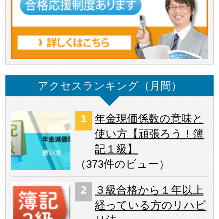
アクセスランキング（月間）
年金現価係数の意味と
使い方【頑張ろう！簿
記１級】
（
373件のビュー
）
３級合格から１年以上
経っている方のリハビ