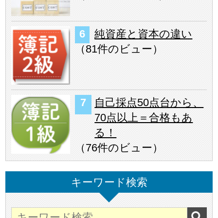
純資産と資本の違い
（
81件のビュー
）
自己採点50点台から、
70点以上＝合格もあ
る！
（
76件のビュー
）
キーワード検索